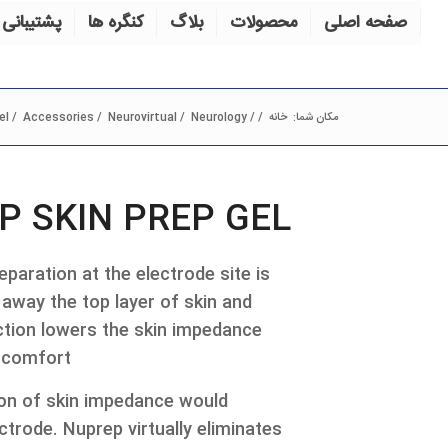
صفحه اصلی
محصولات
بلاگ
کنگره ها
پشتیبانی 
مکان شما:
خانه
/
/
Neurology
/
Neurovirtual
/
Accessories
/
el
P SKIN PREP GEL
eparation at the electrode site is
 away the top layer of skin and
action lowers the skin impedance
scomfort.
ion of skin impedance would
trode. Nuprep virtually eliminates