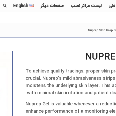
فنی
لیست مراکز نصب
صفحات دیگر
English
Nuprep Skin Prep G
NUPRE
To achieve quality tracings, proper skin pr
crucial. Nuprep’s mild abrasiveness strips
moistens the underlying skin layer. This 
with minimal skin irritation and patient di
Nuprep Gel is valuable whenever a reduct
enhance performance of a monitoring elec