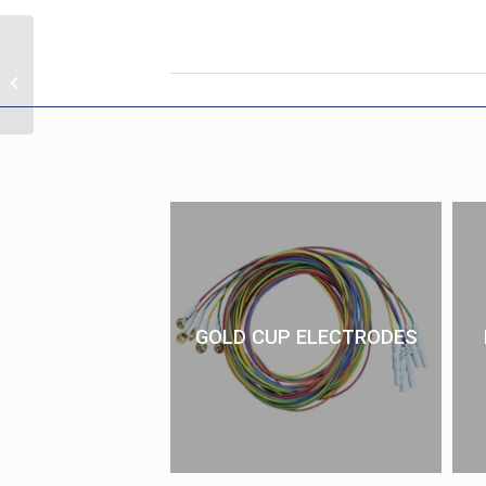
k Top
GOLD CUP ELECTRODES