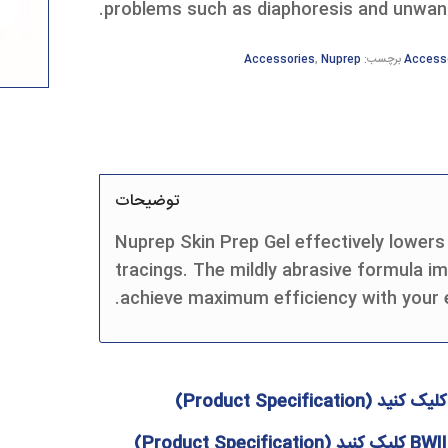
problems such as diaphoresis and unwant
Access
برچسب:
Nuprep
,
Accessories
توضیحات
Nuprep Skin Prep Gel effectively lower
tracings. The mildly abrasive formula i
achieve maximum efficiency with your 
لیک کنید (
Product Specification
)
BWII
کلیک کنید (
Product Specification
)