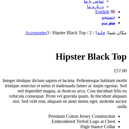
تماس با ما
درباره ما
English
جستجو
منو
منو
مکان شما:
خانه
1
/
2
/
Hipster Black Top
/
3
Accessories
Hipster Black Top
£
57.00
Integer tristique dictum sapien et lacinia. Pellentesque habitant morbi
tristique senectus et netus et malesuada fames ac turpis egestas. Sed
sed imperdiet magna, at rhoncus arcu. Cras tincidunt felis eu
vehicula consequat. Proin vel gravida quam. In tincidunt aliquam
nisl. Sed velit erat, aliquam sit amet metus eget, molestie auctor
nulla.
Premium Cotton Jersey Construction
Embroidered Trefoil Logo at Chest
High Stance Collar