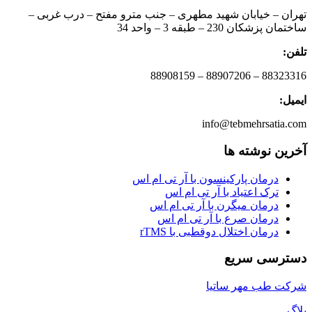
تهران – خیابان شهید مطهری – جنب مترو مفتح – درب غربی –
ساختمان پزشکان 230 – طبقه 3 – واحد 34
تلفن:
88323316 – 88907206 – 88908159
ایمیل:
info@tebmehrsatia.com
آخرین نوشته ها
درمان پارکینسون با آر تی ام اس
ترک اعتیاد با آر تی ام اس
درمان میگرن با آر تی ام اس
درمان صرع با آر تی ام اس
درمان اختلال دوقطبی با rTMS
دسترسی سریع
شرکت طب مهر ساتیا
بلاگ