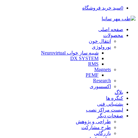
0
سبد خرید فروشگاه
صفحه اصلی
محصولات
انتقال خون
نورولوژی
شبیه ساز خواب Neurovirtual
DX SYSTEM
RMS
Magnets
PEMF
Research
اکسسوری
بلاگ
کنگره ها
پشتیبانی فنی
لیست مراکز نصب
صفحات دیگر
طراحی و پژوهش
طرح مشارکت
بازرگانی