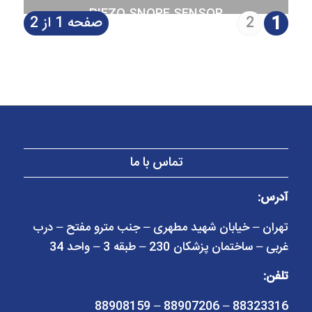
PIEZO CRYSTAL RESPIRATORY EFFORT
PLETHYSMOGRAPHY BELT
PIEZO SNORE SENSOR
SENSOR
1
2
صفحه 1 از 2
تماس با ما
آدرس:
تهران – خیابان شهید مطهری – جنب مترو مفتح – درب
غربی – ساختمان پزشکان 230 – طبقه 3 – واحد 34
تلفن:
88323316 – 88907206 – 88908159