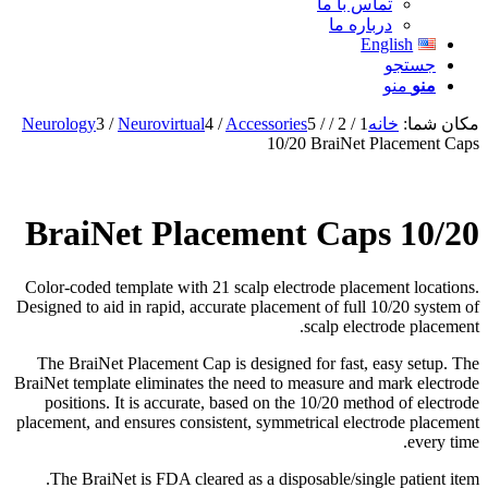
تماس با ما
درباره ما
English
جستجو
منو
منو
مکان شما:
خانه
1
/
2
/
/
5
Accessories
/
4
Neurovirtual
/
3
Neurology
10/20 BraiNet Placement Caps
10/20 BraiNet Placement Caps
Color-coded template with 21 scalp electrode placement locations.
Designed to aid in rapid, accurate placement of full 10/20 system of
scalp electrode placement.
The BraiNet Placement Cap is designed for fast, easy setup. The
BraiNet template eliminates the need to measure and mark electrode
positions. It is accurate, based on the 10/20 method of electrode
placement, and ensures consistent, symmetrical electrode placement
every time.
The BraiNet is FDA cleared as a disposable/single patient item.