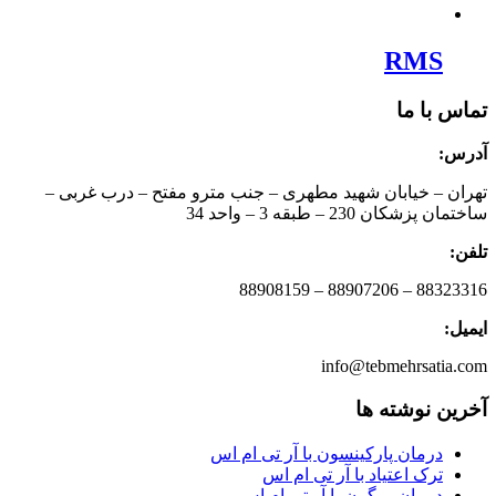
RMS
تماس با ما
آدرس:
تهران – خیابان شهید مطهری – جنب مترو مفتح – درب غربی –
ساختمان پزشکان 230 – طبقه 3 – واحد 34
تلفن:
88323316 – 88907206 – 88908159
ایمیل:
info@tebmehrsatia.com
آخرین نوشته ها
درمان پارکینسون با آر تی ام اس
ترک اعتیاد با آر تی ام اس
درمان میگرن با آر تی ام اس