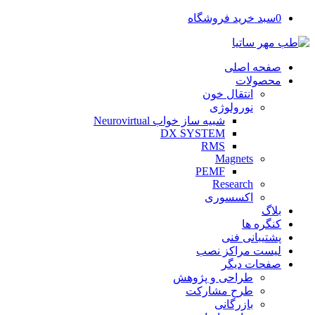
0
سبد خرید فروشگاه
صفحه اصلی
محصولات
انتقال خون
نورولوژی
شبیه ساز خواب Neurovirtual
DX SYSTEM
RMS
Magnets
PEMF
Research
اکسسوری
بلاگ
کنگره ها
پشتیبانی فنی
لیست مراکز نصب
صفحات دیگر
طراحی و پژوهش
طرح مشارکت
بازرگانی