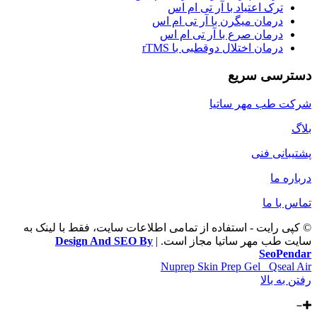
ترک اعتیاد با آر تی ام اس
درمان میگرن با آر تی ام اس
درمان صرع با آر تی ام اس
درمان اختلال دوقطبی با rTMS
دسترسی سریع
شرکت طب مهر ساتیا
بلاگ
پشتیبانی فنی
درباره ما
تماس با ما
© کپی رایت - استفاده از تمامی اطلاعات سایت، فقط با لینک به
سایت طب مهر ساتیا مجاز است. |
Design And SEO By
SeoPendar
Nuprep Skin Prep Gel
Qseal Air
رفتن به بالا