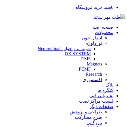
0
سبد خرید فروشگاه
صفحه اصلی
محصولات
انتقال خون
نورولوژی
شبیه ساز خواب Neurovirtual
DX SYSTEM
RMS
Magnets
PEMF
Research
اکسسوری
بلاگ
کنگره ها
پشتیبانی فنی
لیست مراکز نصب
صفحات دیگر
طراحی و پژوهش
طرح مشارکت
بازرگانی