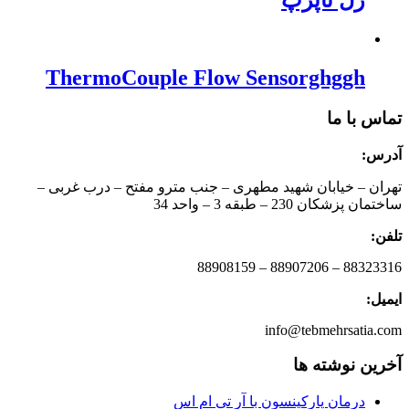
ژل ناپرپ
ThermoCouple Flow Sensorghggh
تماس با ما
آدرس:
تهران – خیابان شهید مطهری – جنب مترو مفتح – درب غربی –
ساختمان پزشکان 230 – طبقه 3 – واحد 34
تلفن:
88323316 – 88907206 – 88908159
ایمیل:
info@tebmehrsatia.com
آخرین نوشته ها
درمان پارکینسون با آر تی ام اس