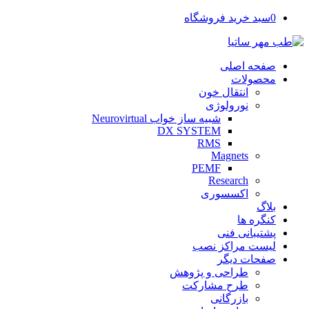
0
سبد خرید فروشگاه
صفحه اصلی
محصولات
انتقال خون
نورولوژی
شبیه ساز خواب Neurovirtual
DX SYSTEM
RMS
Magnets
PEMF
Research
اکسسوری
بلاگ
کنگره ها
پشتیبانی فنی
لیست مراکز نصب
صفحات دیگر
طراحی و پژوهش
طرح مشارکت
بازرگانی