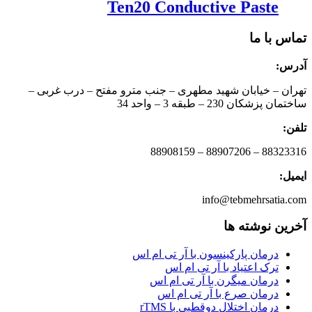
Ten20 Conductive Paste
تماس با ما
آدرس:
تهران – خیابان شهید مطهری – جنب مترو مفتح – درب غربی –
ساختمان پزشکان 230 – طبقه 3 – واحد 34
تلفن:
88323316 – 88907206 – 88908159
ایمیل:
info@tebmehrsatia.com
آخرین نوشته ها
درمان پارکینسون با آر تی ام اس
ترک اعتیاد با آر تی ام اس
درمان میگرن با آر تی ام اس
درمان صرع با آر تی ام اس
درمان اختلال دوقطبی با rTMS