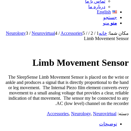
تماس با ما
درباره ما
English
جستجو
منو
منو
مکان شما:
خانه
1
/
2
/
/
5
Accessories
/
4
Neurovirtual
/
3
Neurology
Limb Movement Sensor
Limb Movement Sensor
The SleepSense Limb Movement Sensor is placed on the wrist or
ankle and produces a signal that is directly proportional to the hand
or leg movement. The Internal Piezo film element converts every
movement to a small analog voltage that provides a clear, reliable
indication of that movement. The sensor my be connected to any
AC (low level) channel on the recorder.
دسته:
Neurovirtual
,
Neurology
,
Accessories
توضیحات