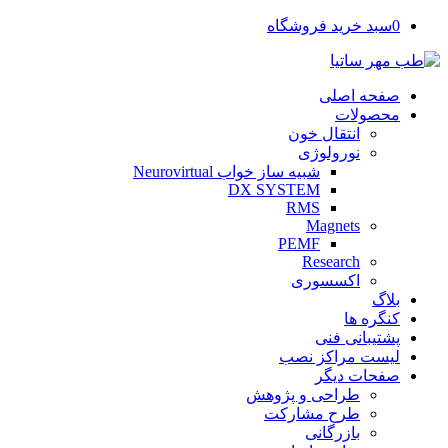
0
سبد خرید فروشگاه
صفحه اصلی
محصولات
انتقال خون
نورولوژی
شبیه ساز خواب Neurovirtual
DX SYSTEM
RMS
Magnets
PEMF
Research
اکسسوری
بلاگ
کنگره ها
پشتیبانی فنی
لیست مراکز نصب
صفحات دیگر
طراحی و پژوهش
طرح مشارکت
بازرگانی