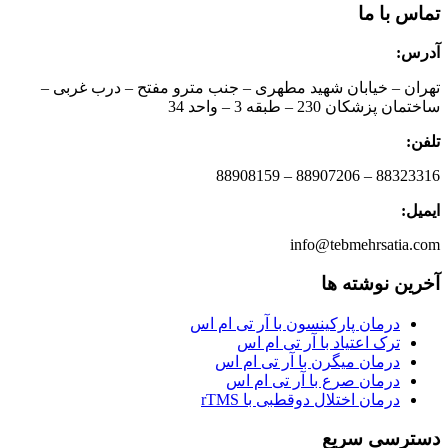
تماس با ما
آدرس:
تهران – خیابان شهید مطهری – جنب مترو مفتح – درب غربی –
ساختمان پزشکان 230 – طبقه 3 – واحد 34
تلفن:
88323316 – 88907206 – 88908159
ایمیل:
info@tebmehrsatia.com
آخرین نوشته ها
درمان پارکینسون با آر تی ام اس
ترک اعتیاد با آر تی ام اس
درمان میگرن با آر تی ام اس
درمان صرع با آر تی ام اس
درمان اختلال دوقطبی با rTMS
دسترسی سریع