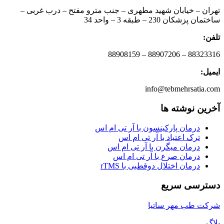
تهران – خیابان شهید مطهری – جنب مترو مفتح – درب غربی –
ساختمان پزشکان 230 – طبقه 3 – واحد 34
تلفن:
88323316 – 88907206 – 88908159
ایمیل:
info@tebmehrsatia.com
آخرین نوشته ها
درمان پارکینسون با آر تی ام اس
ترک اعتیاد با آر تی ام اس
درمان میگرن با آر تی ام اس
درمان صرع با آر تی ام اس
درمان اختلال دوقطبی با rTMS
دسترسی سریع
شرکت طب مهر ساتیا
بلاگ