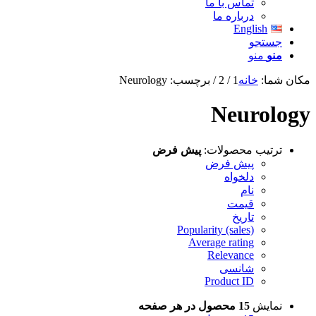
تماس با ما
درباره ما
English
جستجو
منو
منو
مکان شما:
خانه
1
/
2
/
برچسب: Neurology
Neurology
ترتیب محصولات:
پیش فرض
پیش فرض
دلخواه
نام
قیمت
تاریخ
Popularity (sales)
Average rating
Relevance
شانسی
Product ID
نمایش
15 محصول در هر صفحه