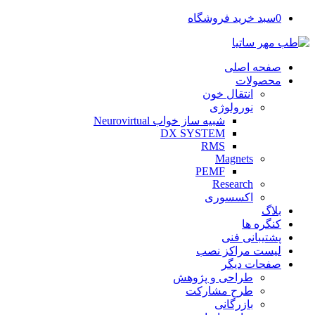
0
سبد خرید فروشگاه
صفحه اصلی
محصولات
انتقال خون
نورولوژی
شبیه ساز خواب Neurovirtual
DX SYSTEM
RMS
Magnets
PEMF
Research
اکسسوری
بلاگ
کنگره ها
پشتیبانی فنی
لیست مراکز نصب
صفحات دیگر
طراحی و پژوهش
طرح مشارکت
بازرگانی