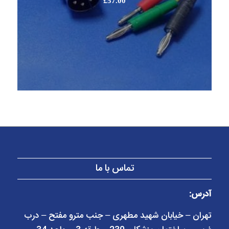
£
57.00
تماس با ما
آدرس:
تهران – خیابان شهید مطهری – جنب مترو مفتح – درب