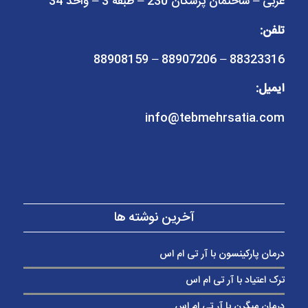
غربی – ساختمان پزشکان 230 – طبقه 3 – واحد 34
تلفن:
88323316 – 88907206 – 88908159
ایمیل:
info@tebmehrsatia.com
آخرین نوشته ها
درمان پارکینسون با آر تی ام اس
ترک اعتیاد با آر تی ام اس
درمان میگرن با آر تی ام اس