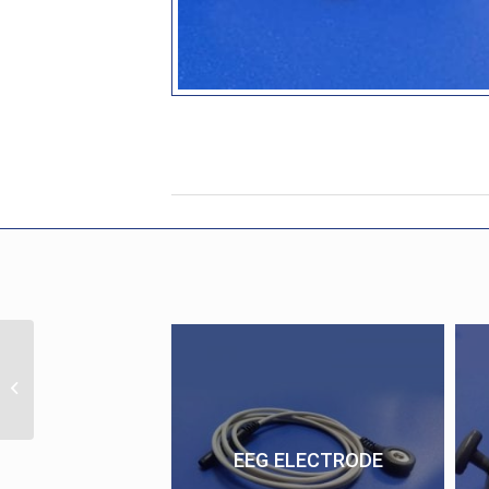
G Plus
EEG ELECTRODE