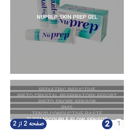
NUPREP SKIN PREP GEL
PEDIATRIC INDUCTIVE
PIEZO CRYSTAL RESPIRATORY EFFORT
PLETHYSMOGRAPHY BELT
PIEZO SNORE SENSOR
SENSOR
RMS
TEN20 CONDUCTIVE PASTE
THERMOCOUPLE FLOW SENSOR
2
1
صفحه 2 از 2