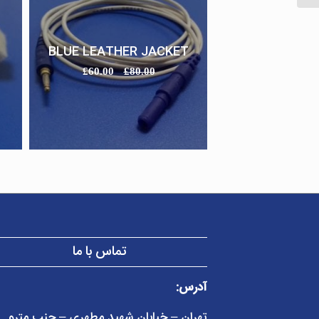
BLUE LEATHER JACKET
£
60.00
£
80.00
تماس با ما
آدرس:
تهران – خیابان شهید مطهری – جنب مترو