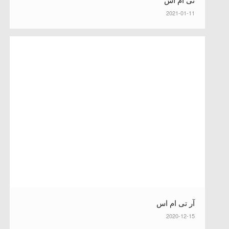
2021-01-11
آر تی ام اس
2020-12-15